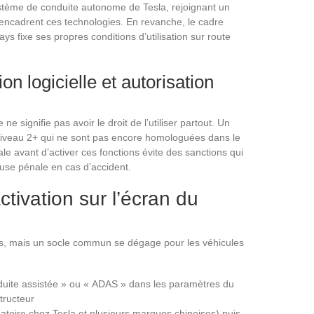
tème de conduite autonome de Tesla, rejoignant un
encadrent ces technologies. En revanche, le cadre
s fixe ses propres conditions d’utilisation sur route
on logicielle et autorisation
e signifie pas avoir le droit de l’utiliser partout. Un
niveau 2+ qui ne sont pas encore homologuées dans le
ocale avant d’activer ces fonctions évite des sanctions qui
use pénale en cas d’accident.
tivation sur l’écran du
rs, mais un socle commun se dégage pour les véhicules
duite assistée » ou « ADAS » dans les paramètres du
tructeur
igatoire chez Tesla et plusieurs marques chinoises) puis