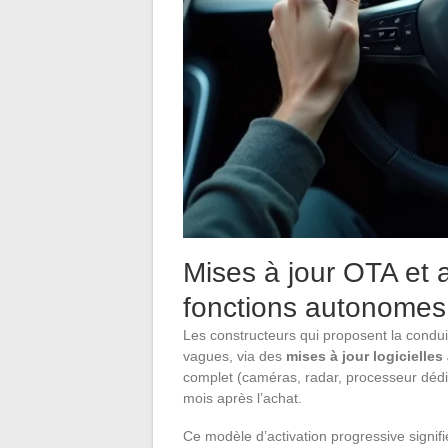
Mises à jour OTA et 
fonctions autonomes
Les constructeurs qui proposent la condui
vagues, via des
mises à jour logicielles
complet (caméras, radar, processeur dédié
mois après l’achat.
Ce modèle d’activation progressive signifi