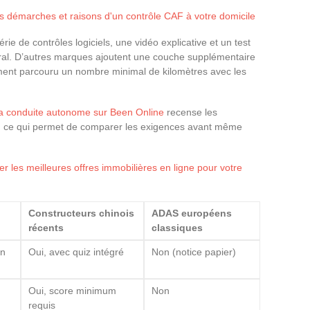
es démarches et raisons d'un contrôle CAF à votre domicile
ie de contrôles logiciels, une vidéo explicative et un test
ral. D’autres marques ajoutent une couche supplémentaire
vement parcouru un nombre minimal de kilomètres avec les
e la conduite autonome sur Been Online
recense les
r, ce qui permet de comparer les exigences avant même
 les meilleures offres immobilières en ligne pour votre
Constructeurs chinois
ADAS européens
récents
classiques
an
Oui, avec quiz intégré
Non (notice papier)
Oui, score minimum
Non
requis