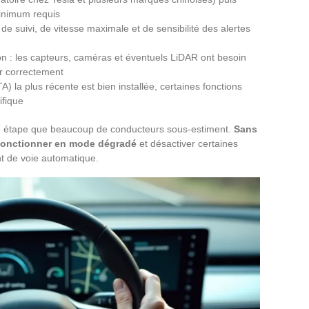
minimum requis
e suivi, de vitesse maximale et de sensibilité des alertes
ion : les capteurs, caméras et éventuels LiDAR ont besoin
er correctement
TA) la plus récente est bien installée, certaines fonctions
ifique
 une étape que beaucoup de conducteurs sous-estiment.
Sans
 fonctionner en mode dégradé
et désactiver certaines
 de voie automatique.