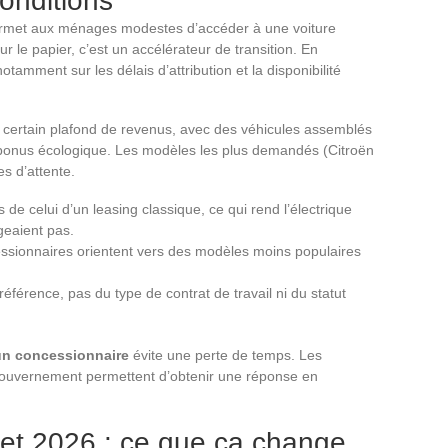
conditions
permet aux ménages modestes d’accéder à une voiture
r le papier, c’est un accélérateur de transition. En
notamment sur les délais d’attribution et la disponibilité
n certain plafond de revenus, avec des véhicules assemblés
 bonus écologique. Les modèles les plus demandés (Citroën
s d’attente.
de celui d’un leasing classique, ce qui rend l’électrique
ageaient pas.
cessionnaires orientent vers des modèles moins populaires
 référence, pas du type de contrat de travail ni du statut
r un concessionnaire
évite une perte de temps. Les
 gouvernement permettent d’obtenir une réponse en
let 2026 : ce que ça change