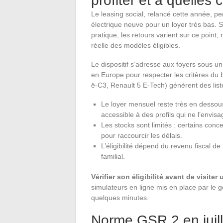
profiter et à quelles 
Le leasing social, relancé cette année, 
électrique neuve pour un loyer très bas. Su
pratique, les retours varient sur ce point, 
réelle des modèles éligibles.
Le dispositif s’adresse aux foyers sous u
en Europe pour respecter les critères du
ë-C3, Renault 5 E-Tech) génèrent des liste
Le loyer mensuel reste très en dessous 
accessible à des profils qui ne l’envis
Les stocks sont limités : certains con
pour raccourcir les délais.
L’éligibilité dépend du revenu fiscal de
familial.
Vérifier son éligibilité avant de visite
simulateurs en ligne mis en place par le
quelques minutes.
Norme GSR 2 en juil